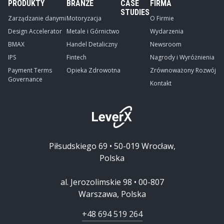
PRODUKTY
BRANŻE
CASE
FIRMA
STUDIES
Zarządzanie danymi
Motoryzacja
O Firmie
Design Accelerator
Metale i Górnictwo
Wydarzenia
BMAX
Handel Detaliczny
Newsroom
IPS
Fintech
Nagrody i Wyróżnienia
Payment Terms
Opieka Zdrowotna
Zrównoważony Rozwój
Governance
Kontakt
Piłsudskiego 69 • 50-019 Wrocław,
Polska
al. Jerozolimskie 98 • 00-807
Warszawa, Polska
+48 694 519 264