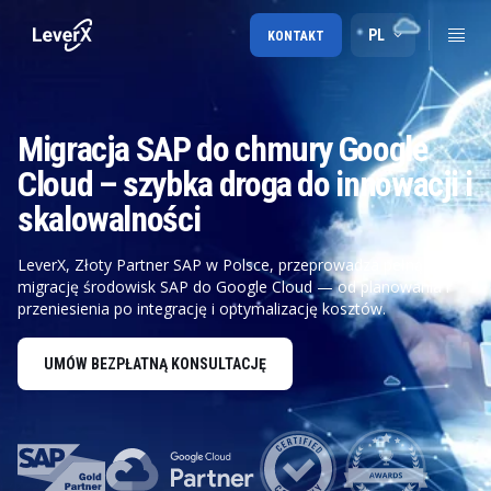
PL
KONTAKT
Migracja SAP do chmury Google
Cloud – szybka droga do innowacji i
skalowalności
LeverX, Złoty Partner SAP w Polsce, przeprowadza pełną
migrację środowisk SAP do Google Cloud — od planowania i
przeniesienia po integrację i optymalizację kosztów.
UMÓW BEZPŁATNĄ KONSULTACJĘ