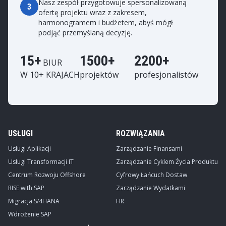
Nasz zespół przygotowuje spersonalizowaną
3
ofertę projektu wraz z zakresem,
harmonogramem i budżetem, abyś mógł
podjąć przemyślaną decyzję.
15+
1500+
2200+
BIUR
W 10+ KRAJACH
projektów
profesjonalistów
USŁUGI
ROZWIĄZANIA
Usługi Aplikacji
Zarządzanie Finansami
Usługi Transformacji IT
Zarządzanie Cyklem Życia Produktu
Centrum Rozwoju Offshore
Cyfrowy Łańcuch Dostaw
RISE with SAP
Zarządzanie Wydatkami
Migracja S/4HANA
HR
Wdrożenie SAP