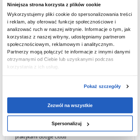
Niniejsza strona korzysta z plików cookie
Infrastruktura budowana ręcznie, zgodnie z
Wykorzystujemy pliki cookie do spersonalizowania treści
dokumentacją SAP (SAP Help Portal)
i reklam, aby oferować funkcje społecznościowe i
Elastyczność wdrożenia dla zaawansowanych
analizować ruch w naszej witrynie. Informacje o tym, jak
zespołów IT
korzystasz z naszej witryny, udostępniamy partnerom
Możliwość dostosowania do indywidualnych potrzeb i
społecznościowym, reklamowym i analitycznym.
wymagań compliance
Partnerzy mogą połączyć te informacje z innymi danymi
otrzymanymi od Ciebie lub uzyskanymi podczas
2. Wdrożenie jako kod (Infrastructure as
Code)
korzystania z ich usług.
Przyspieszony i zautomatyzowany proces
wdrożeniowy:
Pokaż szczegóły
Użycie narzędzi takich jak
Terraform
lub
Google
Cloud Deployment Manager
Zezwól na wszystkie
Szybkie tworzenie infrastruktury certyfikowanej przez
SAP i środowisk SAP HANA
Spersonalizuj
Zgodność z wymaganiami SAP i najlepszymi
praktykami Google Cloud