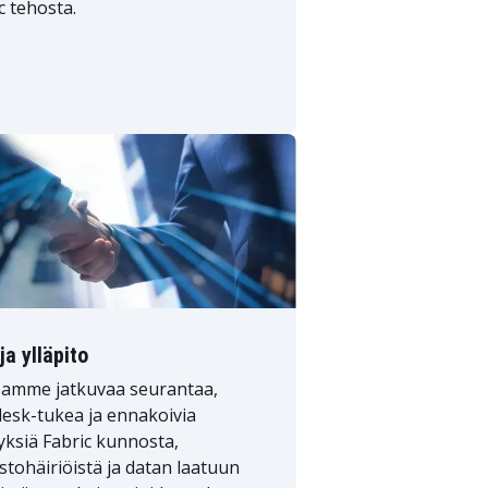
c tehosta.
ja ylläpito
oamme jatkuvaa seurantaa,
esk-tukea ja ennakoivia
yksiä Fabric kunnosta,
stohäiriöistä ja datan laatuun