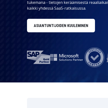
Henkilöstöhallinto
tukemana - tietojen keräämisestä reaaliaikais
kaikki yhdessä SaaS-ratkaisussa.
Data ja analytiikka
Kestävän kehityksen ratkaisut
ASIANTUNTIJOIDEN KUULEMINEN
Turvallisuus ja identiteetinhallinta