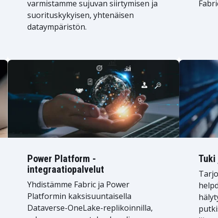
varmistamme sujuvan siirtymisen ja
Fabri
suorituskykyisen, yhtenäisen
dataympäristön.
Power Platform -
Tuki 
integraatiopalvelut
Tarj
Yhdistämme Fabric ja Power
helpd
Platformin kaksisuuntaisella
hälyt
Dataverse-OneLake-replikoinnilla,
putki