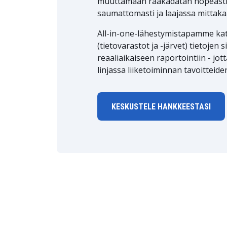
muuttamaan raakadatan nopeasti käy
saumattomasti ja laajassa mittaka
All-in-one-lähestymistapamme katt
(tietovarastot ja -järvet) tietojen 
reaaliaikaiseen raportointiin - jott
linjassa liiketoiminnan tavoitteide
KESKUSTELE HANKKEESTASI