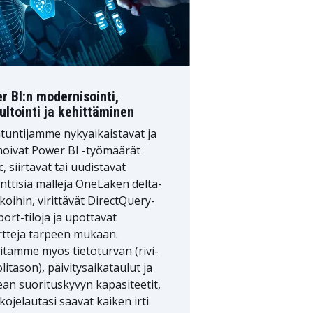
r BI:n modernisointi,
ultointi ja kehittäminen
tuntijamme nykyaikaistavat ja
moivat Power BI -työmäärät
c, siirtävät tai uudistavat
ttisia malleja OneLaken delta-
koihin, virittävät DirectQuery-
port-tiloja ja upottavat
rtteja tarpeen mukaan.
tämme myös tietoturvan (rivi-
olitason), päivitysaikataulut ja
an suorituskyvyn kapasiteetit,
 kojelautasi saavat kaiken irti