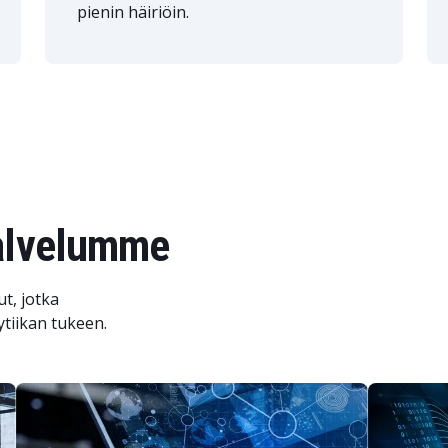
pienin häiriöin.
palvelumme
t, jotka
ytiikan tukeen.