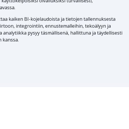
ttökelpoisiksi oivalluksiksi turvallisesti,
avassa.
aa kaiken BI-kojelaudoista ja tietojen tallennuksesta
siirtoon, integrointiin, ennustemalleihin, tekoälyyn ja
a analytiikka pysyy täsmällisenä, hallittuna ja täydellisesti
n kanssa.