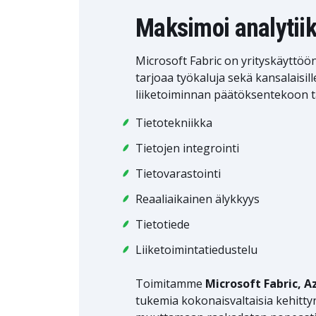
Maksimoi analytiik
Microsoft Fabric on yrityskäyttöön
tarjoaa työkaluja sekä kansalaisill
liiketoiminnan päätöksentekoon tar
Tietotekniikka
Tietojen integrointi
Tietovarastointi
Reaaliaikainen älykkyys
Tietotiede
Liiketoimintatiedustelu
Toimitamme
Microsoft Fabric, A
tukemia kokonaisvaltaisia kehittyn