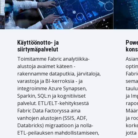
Käyttöönotto- ja
Powe
siirtymäpalvelut
kons
Toimitamme Fabric analytiikka-
Asian
alustoja avaimet käteen -
opti
rakennamme dataputkia, järvitaloja,
Fabri
varastoja ja BI-kerroksia - ja
seman
integroimme Azure Synapsen,
taulu
Sparkin, SQL:n ja kognitiiviset
ja Im
palvelut. ETL/ELT-kehityksestä
rapo
Fabric Data Factoryssa aina
Määri
vanhojen alustojen (SSIS, ADF,
ja ro
Databricks) migraatioon ja nolla-
korke
ETL-peilauksen mahdollistamiseen,
jotta