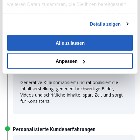
weiteren Daten zusammen, die Sie ihnen bereitgestellt
LeverX kann die Art und Weise, wie Sie Ihr Unternehmen führen,
haben oder die sie im Rahmen Ihrer Nutzung der Dienste
durch fünf Schlüsselkompetenzen der generativen KI
gesammelt haben.
revolutionieren.
Details zeigen
Alle zulassen
Anpassen
Verbesserte Inhaltserstellung
Generative KI automatisiert und rationalisiert die
Inhaltserstellung, generiert hochwertige Bilder,
Videos und schriftliche Inhalte, spart Zeit und sorgt
für Konsistenz.
Personalisierte Kundenerfahrungen