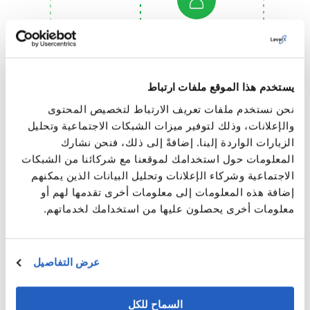
EPR EXPERT
“MONITOR” EPR
INTELLIGENT
PROCESSING
يستخدم هذا الموقع ملفات ارتباط
EPR
PROCESSING
نحن نستخدم ملفات تعريف الارتباط لتخصيص المحتوى
والإعلانات، وذلك لتوفير ميزات الشبكات الاجتماعية وتحليل
HANDLE “ISSUES” (IF
الزيارات الواردة إلينا. إضافةً إلى ذلك، فنحن نشارك
NOT FIXED BY EPR
PLATFORM)
المعلومات حول استخدامك لموقعنا مع شركائنا من الشبكات
الاجتماعية وشركاء الإعلانات وتحليل البيانات الذين يمكنهم
إضافة هذه المعلومات إلى معلومات أخرى تقدمها لهم أو
TEST RUN OF EPR
معلومات أخرى يحصلون عليها من استخدامك لخدماتهم.
DECLARATIONS
عرض التفاصيل
CREATE PRODUCTIVE
EPR DECLARATION
السماح للكل