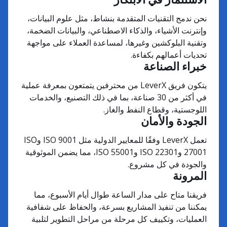
نحن ندمج التقنيات المتقدمة بنشاط، مثل علوم البيانات،
وإنترنت الأشياء، والذكاء الاصطناعي، والبيانات الضخمة،
وتقنية البلوكشين وغيرها، لمساعدة العملاء على مواجهة
تحديات أعمالهم بكفاءة.
خبراء الصناعة
يتكون فريق LeverX من محترفين يتمتعون بمعرفة عملية
في أكثر من 30 صناعة، بما في ذلك التصنيع، والخدمات
اللوجستية، وقطاع النفط والغاز.
الجودة والأمان
تعمل LeverX وفقًا للمعايير الدولية مثل ISO 9001 وISO
27001 وISO 22301 وISO 55001، مما يضمن الموثوقية
والجودة في كل مشروع.
المرونة
فريقنا متاح على مدار الساعة طوال أيام الأسبوع، مما
يمكننا من تنفيذ المشاريع بسرعة، والحفاظ على شفافية
العمليات، وتكييف كل مرحلة من مراحل التطوير لتلبية