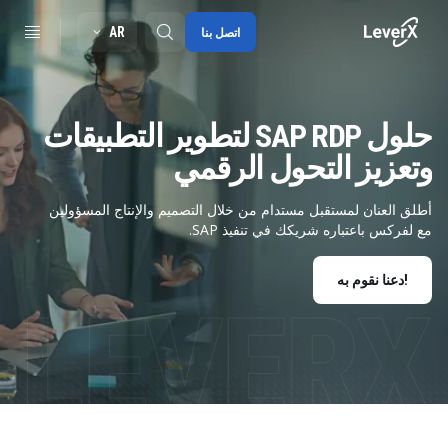
AR
اتصل بنا
حلول SAP RDP لتطوير التطبيقات
SAP S/4HANA migration
وتعزيز التحول الرقمي
RISE with SAP
SAP Ariba
أطلق العنان لمستقبل مستدام من خلال التصميم والإنتاج المسؤولين
مع لفركس باعتباره شريكك في تنفيذ SAP.
Digitals supply chain
دعنا نقوم به!