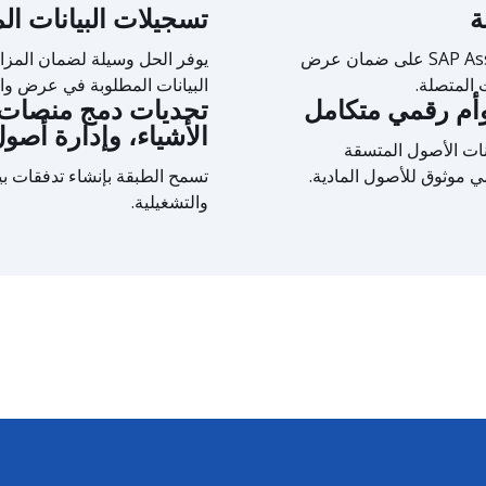
ة
تسجيلات البيانات ال
تساعد مؤسسة SAP Asset Central Foundation على ضمان عرض
يوفر الحل وسيلة لضمان المزا
 المتصلة.
البيانات المطلوبة في عرض واح
توأم رقمي متكامل
تحديات دمج منصات ذ
الأشياء، وإدارة أصول 
ات الأصول المتسقة
ي موثوق للأصول المادية.
تسمح الطبقة بإنشاء تدفقات بي
والتشغيلية.