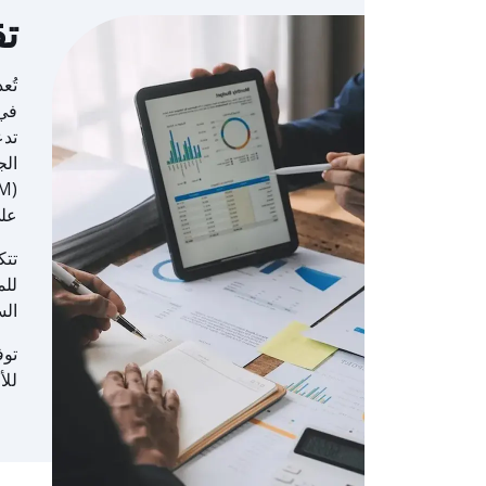
تق
في
تدع
الج
على طبقة tion
السحا
للأ