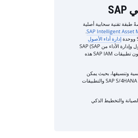
SA
قة تقنية أساسية (خاصةً طبقة تقنية سحابية أصلية
.
SAP Intelligent Asse
إدارة أداء الأصول
، والتي تجمع بين إمكانيات استراتيجية الأصول وإدارة الأداء من SAP (SAP
ASPM) وSAP Predictive Asset Insights. يحصل العملاء الذين يستخدمون تطبيقات SAP IAM هذه
ق البيانات الرئيسية وتنسيقها، بحيث يمكن
للمستخدمين العمل مع نفس معلومات الأصول والهياكل والمستندات عبر SAP S/4HANA والتطبيقات
رضية متسقة لتمكين الصيانة والتخطيط الذكي