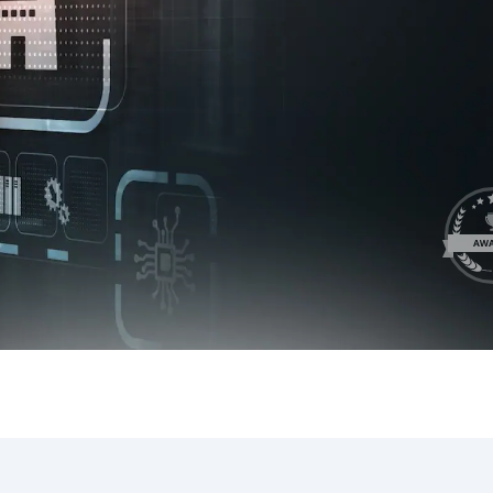
LeverX's
ي
SAP Integration Suite
S
SAP AI Core &