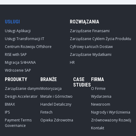
USŁUGI
ROZWIĄZANIA
Usługi Aplikacji
Zarządzanie Finansami
Usługi Transformacji IT
Zarządzanie Cyklem Życia Produktu
Centrum Rozwoju Offshore
Cyfrowy Łańcuch Dostaw
RISE with SAP
Zarządzanie Wydatkami
Migracja S/4HANA
HR
Wdrożenie SAP
PRODUKTY
BRANŻE
CASE
FIRMA
STUDIES
Zarządzanie danymi
Motoryzacja
O Firmie
Design Accelerator
Metale i Górnictwo
Wydarzenia
BMAX
Handel Detaliczny
Newsroom
IPS
Fintech
Nagrody i Wyróżnienia
Payment Terms
Opieka Zdrowotna
Zrównoważony Rozwój
Governance
Kontakt