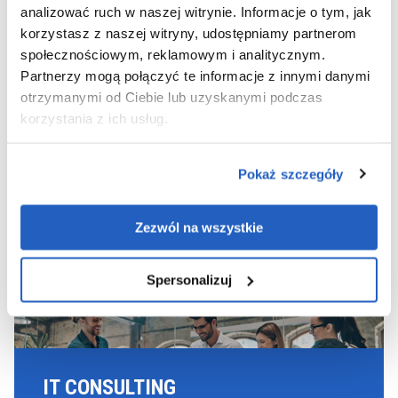
analizować ruch w naszej witrynie. Informacje o tym, jak
korzystasz z naszej witryny, udostępniamy partnerom
USŁUGI INFRASTRUKTURALNE
społecznościowym, reklamowym i analitycznym.
Partnerzy mogą połączyć te informacje z innymi danymi
ZOBACZ WIĘCEJ
otrzymanymi od Ciebie lub uzyskanymi podczas
korzystania z ich usług.
DEVOPS
CLOUD
Pokaż szczegóły
Zezwól na wszystkie
Spersonalizuj
IT CONSULTING