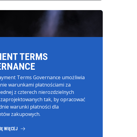
MENT TERMS
ERNANCE
ayment Terms Governance umożliwia
nie warunkami płatnościami za
ednej z czterech nierozdzielnych
i, zaprojektowanych tak, by opracować
nie warunki płatności dla
tów zakupowych.
IĘ WIĘCEJ