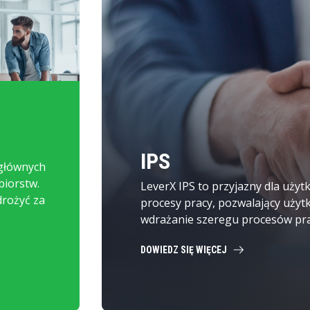
IPS
 głównych
ębiorstw.
LeverX IPS to przyjazny dla uży
drożyć za
procesy pracy, pozwalający użyt
wdrażanie szeregu procesów pra
DOWIEDZ SIĘ WIĘCEJ