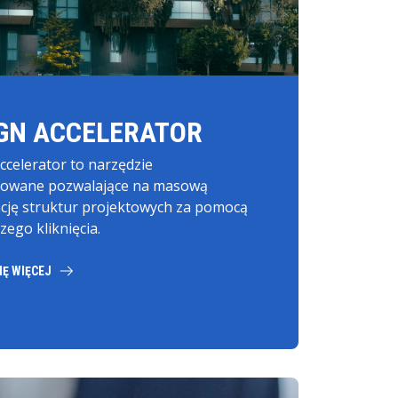
GN ACCELERATOR
ccelerator to narzędzie
owane pozwalające na masową
ację struktur projektowych za pomocą
zego kliknięcia.
IĘ WIĘCEJ