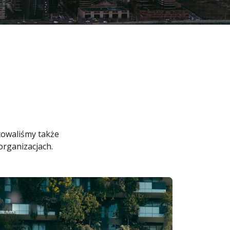
doświadczenie użytkownika z SAP
P Business AI
ore & AI Launchpad
cowaliśmy także
rganizacjach.