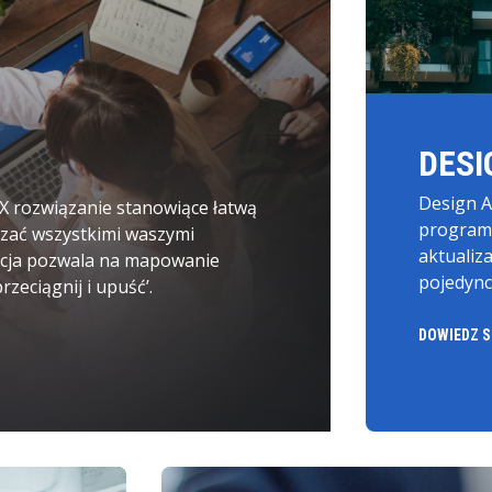
DESI
Design A
X rozwiązanie stanowiące łatwą
program
dzać wszystkimi waszymi
aktualiz
acja pozwala na mapowanie
pojedync
zeciągnij i upuść’.
DOWIEDZ S