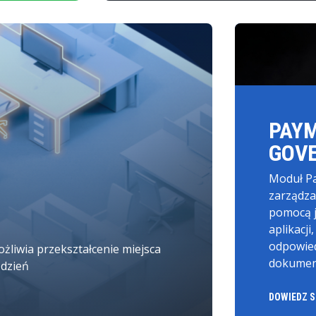
PAY
GOV
Moduł P
zarządza
pomocą j
aplikacj
odpowied
żliwia przekształcenie miejsca
dokumen
 dzień
DOWIEDZ S