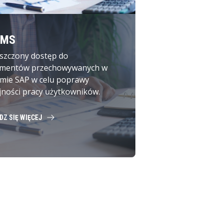
DMS
szczony dostęp do
mentów przechowywanych w
emie SAP w celu poprawy
jności pracy użytkowników.
DZ SIĘ WIĘCEJ