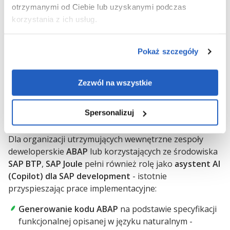
otrzymanymi od Ciebie lub uzyskanymi podczas
Autonomiczne zatwierdzanie zamówień
poniżej
korzystania z ich usług.
zdefiniowanych progów wartościowych - bez
konieczności ręcznej akceptacji.
Pokaż szczegóły
Monitoring zgodności realizacji kontraktów i
automatyczne alerty
w przypadku odchyleń
cenowych lub terminowych.
Zezwól na wszystkie
Środowisko developerskie SAP (SAP BTP / ABAP /
Spersonalizuj
SAP Build)
Dla organizacji utrzymujących wewnętrzne zespoły
deweloperskie
ABAP
lub korzystających ze środowiska
SAP BTP
,
SAP Joule
pełni również rolę jako
asystent AI
(Copilot) dla SAP development
- istotnie
przyspieszając prace implementacyjne:
Generowanie kodu ABAP
na podstawie specyfikacji
funkcjonalnej opisanej w języku naturalnym -