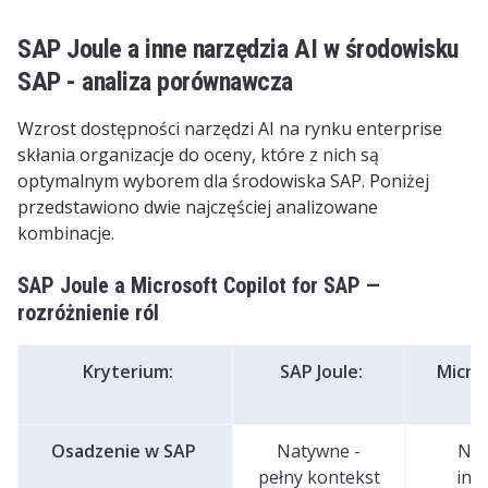
SAP Joule a inne narzędzia AI w środowisku
SAP - analiza porównawcza
Wzrost dostępności narzędzi AI na rynku enterprise
skłania organizacje do oceny, które z nich są
optymalnym wyborem dla środowiska SAP. Poniżej
przedstawiono dwie najczęściej analizowane
kombinacje.
SAP Joule a Microsoft Copilot for SAP —
rozróżnienie ról
Kryterium:
SAP Joule:
Micro
f
Osadzenie w SAP
Natywne -
Nak
pełny kontekst
int