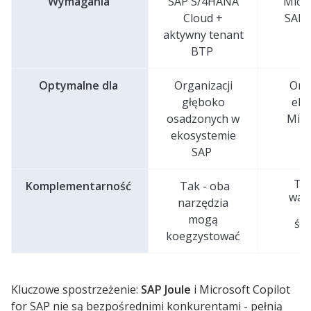
Wymagania
SAP S/4HANA
Micro
Cloud +
SAP 
aktywny tenant
BTP
Optymalne dla
Organizacji
Orga
głęboko
eko
osadzonych w
Micr
ekosystemie
SAP
Tak
Komplementarność
Tak - oba
war
narzędzia
s
mogą
śr
koegzystować
Kluczowe spostrzeżenie:
SAP Joule
i Microsoft Copilot
for SAP nie są bezpośrednimi konkurentami - pełnią