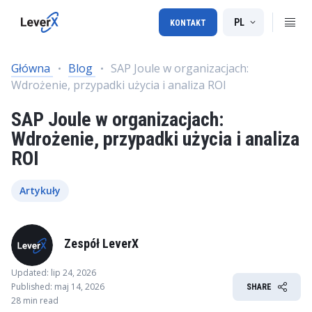
PL
KONTAKT
Główna
Blog
SAP Joule w organizacjach:
Wdrożenie, przypadki użycia i analiza ROI
SAP Joule w organizacjach:
Wdrożenie, przypadki użycia i analiza
ROI
Artykuły
Zespół LeverX
Updated: lip 24, 2026
Published: maj 14, 2026
SHARE
28 min read