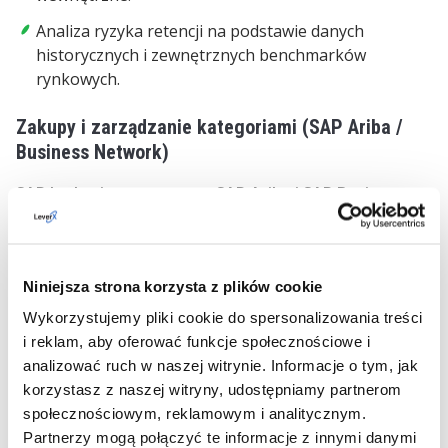
Analiza ryzyka retencji na podstawie danych
historycznych i zewnętrznych benchmarków
rynkowych.
Zakupy i zarządzanie kategoriami (SAP Ariba /
Business Network)
SAP Joule zintegrowany z SAP Ariba i SAP Business
Network
udostępnia działu zakupów możliwości
analityczne, które wcześniej wymagały odrębnych
narzędzi klasy spend analytics:
Niniejsza strona korzysta z plików cookie
Automatyczna analiza kategorii zakupowych
z
Wykorzystujemy pliki cookie do spersonalizowania treści
rekomendacjami dostawców bazującymi na historii,
i reklam, aby oferować funkcje społecznościowe i
ocenach i danych rynkowych.
analizować ruch w naszej witrynie. Informacje o tym, jak
Generowanie zapytań ofertowych
(RFQ)
na
korzystasz z naszej witryny, udostępniamy partnerom
podstawie specyfikacji opisanych w języku
społecznościowym, reklamowym i analitycznym.
naturalnym.
Partnerzy mogą połączyć te informacje z innymi danymi