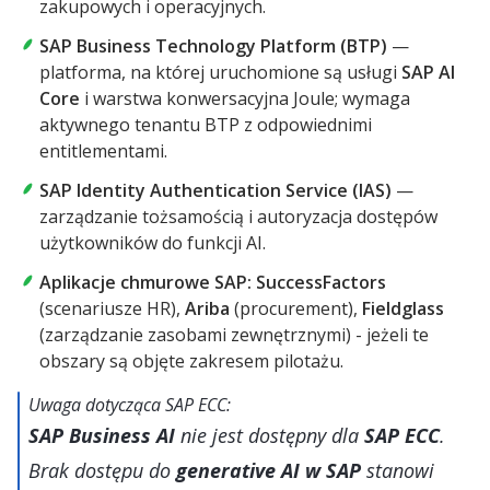
zakupowych i operacyjnych.
SAP Business Technology Platform (BTP)
—
platforma, na której uruchomione są usługi
SAP AI
Core
i warstwa konwersacyjna Joule; wymaga
aktywnego tenantu BTP z odpowiednimi
entitlementami.
SAP Identity Authentication Service (IAS)
—
zarządzanie tożsamością i autoryzacja dostępów
użytkowników do funkcji AI.
Aplikacje chmurowe SAP:
SuccessFactors
(scenariusze HR),
Ariba
(procurement),
Fieldglass
(zarządzanie zasobami zewnętrznymi) - jeżeli te
obszary są objęte zakresem pilotażu.
Uwaga dotycząca SAP ECC:
SAP Business AI
nie jest dostępny dla
SAP ECC
.
Brak dostępu do
generative AI w SAP
stanowi