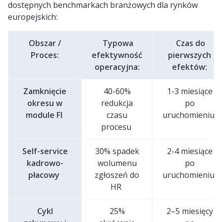
dostępnych benchmarkach branżowych dla rynków
europejskich:
Obszar /
Typowa
Czas do
Proces:
efektywność
pierwszych
operacyjna:
efektów:
Zamknięcie
40-60%
1-3 miesiące
okresu w
redukcja
po
module FI
czasu
uruchomieniu
procesu
Self-service
30% spadek
2-4 miesiące
kadrowo-
wolumenu
po
płacowy
zgłoszeń do
uruchomieniu
HR
Cykl
25%
2–5 miesięcy