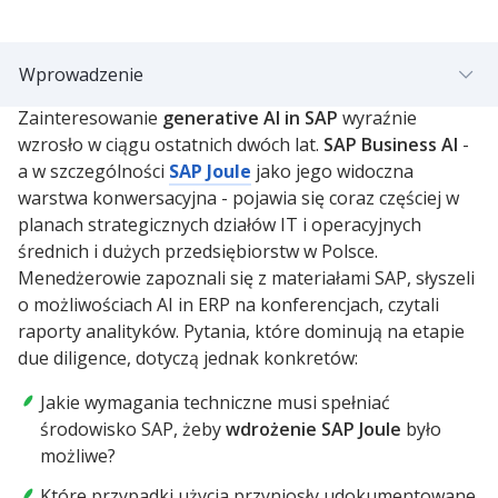
Wprowadzenie
Zainteresowanie
generative AI in SAP
wyraźnie
wzrosło w ciągu ostatnich dwóch lat.
SAP Business AI
-
a w szczególności
SAP Joule
jako jego widoczna
warstwa konwersacyjna - pojawia się coraz częściej w
planach strategicznych działów IT i operacyjnych
średnich i dużych przedsiębiorstw w Polsce.
Menedżerowie zapoznali się z materiałami SAP, słyszeli
o możliwościach AI in ERP na konferencjach, czytali
raporty analityków. Pytania, które dominują na etapie
due diligence, dotyczą jednak konkretów:
Jakie wymagania techniczne musi spełniać
środowisko SAP, żeby
wdrożenie SAP Joule
było
możliwe?
Które przypadki użycia przyniosły udokumentowane