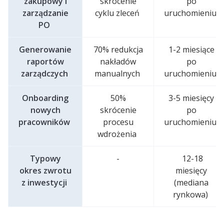
zakupowy i
skrócenie
po
zarządzanie
cyklu zleceń
uruchomieniu
PO
Generowanie
70% redukcja
1-2 miesiące
raportów
nakładów
po
zarządczych
manualnych
uruchomieniu
Onboarding
50%
3-5 miesięcy
nowych
skrócenie
po
pracowników
procesu
uruchomieniu
wdrożenia
Typowy
-
12-18
okres zwrotu
miesięcy
z inwestycji
(mediana
rynkowa)