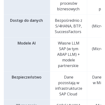
procesów
(
biznesowych
pre
Dostęp do danych
Bezpośrednio z
G
S/4HANA, BTP,
(Micro
SuccessFactors
Modele AI
Własne LLM
G
SAP (w tym
(Micro
ABAP LLM) +
modele
partnerskie
Bezpieczeństwo
Dane
Dane p
pozostają w
w Micr
infrastrukturze
SAP Cloud