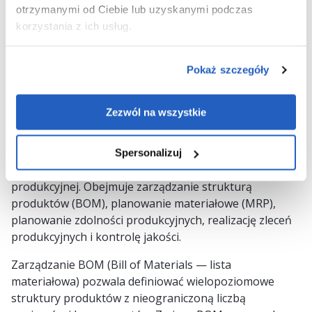
otrzymanymi od Ciebie lub uzyskanymi podczas
bez opóźnienia wynikającego z nocnych przeliczań.
korzystania z ich usług.
Automatyczne raportowanie JPK_MAG (ewidencja
magazynowa) jest generowane na podstawie danych
transakcyjnych bez ręcznej ingerencji.
Pokaż szczegóły
Obszar 4 — Plan-to-Produce: planowanie i
realizacja produkcji
Zezwól na wszystkie
Plan-to-Produce to obszar, który odróżnia ReadyCore
Manufacturing od standardowych pakietów
Spersonalizuj
finansowych — to tutaj jest specyfika firmy
produkcyjnej. Obejmuje zarządzanie strukturą
produktów (BOM), planowanie materiałowe (MRP),
planowanie zdolności produkcyjnych, realizację zleceń
produkcyjnych i kontrolę jakości.
Zarządzanie BOM (Bill of Materials — lista
materiałowa) pozwala definiować wielopoziomowe
struktury produktów z nieograniczoną liczbą