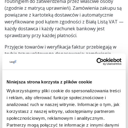
routingiem do zatwierdzenia przez właściwe osoby
(zgodnie z matrycą uprawnień). Zamówienia zakupu są
powiązane z kartoteką dostawców i automatycznie
weryfikowane pod kątem zgodności z Białą Listą VAT —
każdy dostawca i każdy rachunek bankowy jest
sprawdzany przy każdej płatności.
Przyjęcie towarów i weryfikacja faktur przebiegają w
trybie trzypunktowego dopasowania: zamówienie
zakupu, przyjęcie towaru i faktura dostawcy są
porównywane automatycznie. Odchylenia (inna ilość,
inna cena) są sygnalizowane i wymagają wyjaśnienia
przed zatwierdzeniem. To eliminuje jedną z
Niniejsza strona korzysta z plików cookie
najczęstszych przyczyn błędów w rozrachunkach z
Wykorzystujemy pliki cookie do spersonalizowania treści
dostawcami.
i reklam, aby oferować funkcje społecznościowe i
analizować ruch w naszej witrynie. Informacje o tym, jak
Zarządzanie zapasami obejmuje stany magazynowe,
korzystasz z naszej witryny, udostępniamy partnerom
ruchy materiałowe i wycenę zapasów. Każdy ruch
społecznościowym, reklamowym i analitycznym.
materiałowy (przyjęcie, wydanie, transfer) jest
Partnerzy mogą połączyć te informacje z innymi danymi
natychmiast odzwierciedlony w danych finansowych —