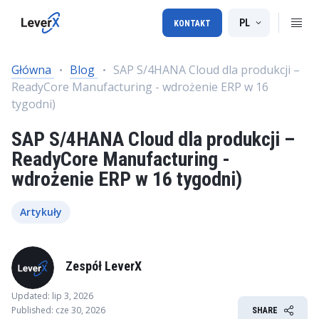
PL
KONTAKT
Główna
Blog
SAP S/4HANA Cloud dla produkcji –
ReadyCore Manufacturing - wdrożenie ERP w 16
tygodni)
SAP S/4HANA Cloud dla produkcji –
ReadyCore Manufacturing -
wdrożenie ERP w 16 tygodni)
Artykuły
Zespół LeverX
Updated: lip 3, 2026
Published: cze 30, 2026
SHARE