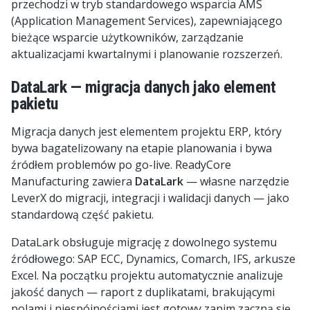
przechodzi w tryb standardowego wsparcia AMS
(Application Management Services), zapewniającego
bieżące wsparcie użytkowników, zarządzanie
aktualizacjami kwartalnymi i planowanie rozszerzeń.
DataLark — migracja danych jako element
pakietu
Migracja danych jest elementem projektu ERP, który
bywa bagatelizowany na etapie planowania i bywa
źródłem problemów po go-live. ReadyCore
Manufacturing zawiera
DataLark
— własne narzędzie
LeverX do migracji, integracji i walidacji danych — jako
standardową część pakietu.
DataLark obsługuje migrację z dowolnego systemu
źródłowego: SAP ECC, Dynamics, Comarch, IFS, arkusze
Excel. Na początku projektu automatycznie analizuje
jakość danych — raport z duplikatami, brakującymi
polami i niespójnościami jest gotowy zanim zaczną się