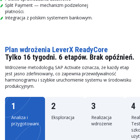
Split Payment — mechanizm podzielonej
płatności.
Integracja z polskim systemem bankowym.
Plan wdrożenia LeverX ReadyCore
Tylko 16 tygodni. 6 etapów. Brak opóźnień.
Wdrożenie metodologią SAP Activate oznacza, że każdy etap
jest jasno zdefiniowany, co zapewnia przewidywalność
harmonogramu i szybkie uruchomienie systemu w środowisku
produkcyjnym.
1
2
3
4
Analiza i
Eksploracja
Realizacja
Real
przygotowanie
wdrożenie
Test
szko
uży