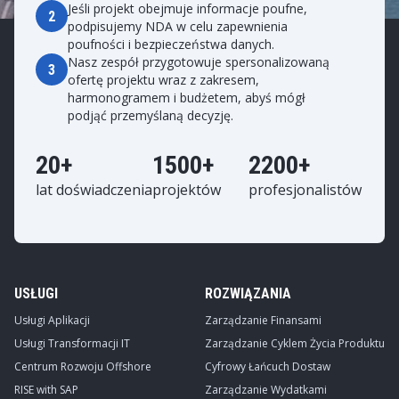
Jeśli projekt obejmuje informacje poufne,
2
podpisujemy NDA w celu zapewnienia
poufności i bezpieczeństwa danych.
Nasz zespół przygotowuje spersonalizowaną
3
ofertę projektu wraz z zakresem,
harmonogramem i budżetem, abyś mógł
podjąć przemyślaną decyzję.
20+
1500+
2200+
lat doświadczenia
projektów
profesjonalistów
USŁUGI
ROZWIĄZANIA
Usługi Aplikacji
Zarządzanie Finansami
Usługi Transformacji IT
Zarządzanie Cyklem Życia Produktu
Centrum Rozwoju Offshore
Cyfrowy Łańcuch Dostaw
RISE with SAP
Zarządzanie Wydatkami