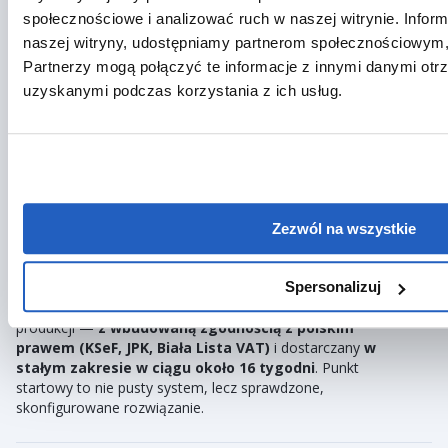
społecznościowe i analizować ruch w naszej witrynie. Inform
naszej witryny, udostępniamy partnerom społecznościowym
Partnerzy mogą połączyć te informacje z innymi danymi otr
FAQ o LeverX ReadyCore Manufacturing
uzyskanymi podczas korzystania z ich usług.
SAP GROW Fast
Czym jest LeverX ReadyCore Manufacturing for
SAP GROW Fast?
LeverX ReadyCore Manufacturing to
Zezwól na wszystkie
prekonfigurowany pakiet SAP Cloud ERP
(SAP
S/4HANA Cloud, edycja publiczna) zaprojektowany
specjalnie dla firm produkcyjnych w Polsce. Obejmuje
Spersonalizuj
gotowe procesy dla finansów, sprzedaży, zakupów i
produkcji —
z wbudowaną zgodnością z polskim
prawem (KSeF, JPK, Biała Lista VAT)
i dostarczany
w
stałym zakresie w ciągu około 16 tygodni
. Punkt
startowy to nie pusty system, lecz sprawdzone,
skonfigurowane rozwiązanie.