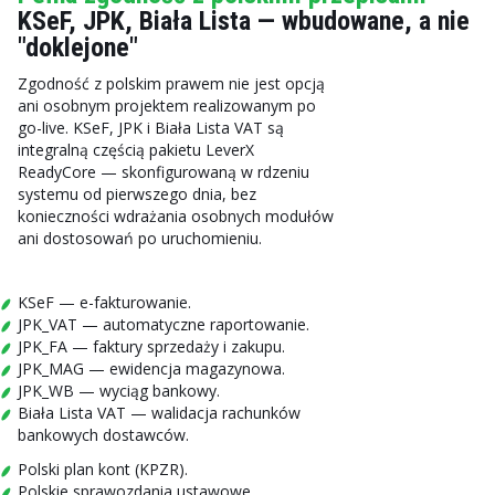
KSeF, JPK, Biała Lista — wbudowane, a nie
"doklejone"
Zgodność z polskim prawem nie jest opcją
ani osobnym projektem realizowanym po
go-live. KSeF, JPK i Biała Lista VAT są
integralną częścią pakietu LeverX
ReadyCore — skonfigurowaną w rdzeniu
systemu od pierwszego dnia, bez
konieczności wdrażania osobnych modułów
ani dostosowań po uruchomieniu.
KSeF — e-fakturowanie.
JPK_VAT — automatyczne raportowanie.
JPK_FA — faktury sprzedaży i zakupu.
JPK_MAG — ewidencja magazynowa.
JPK_WB — wyciąg bankowy.
Biała Lista VAT — walidacja rachunków
bankowych dostawców.
Polski plan kont (KPZR).
Polskie sprawozdania ustawowe