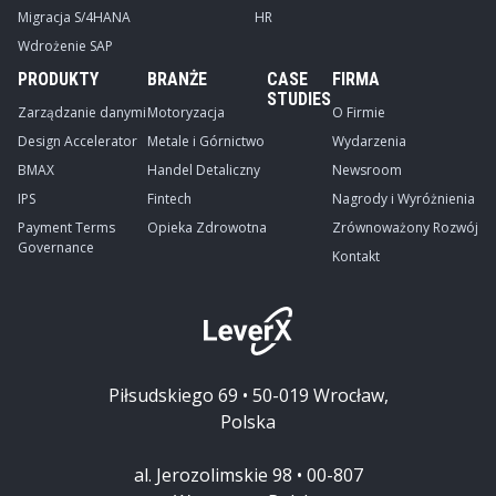
Migracja S/4HANA
HR
Wdrożenie SAP
PRODUKTY
BRANŻE
CASE
FIRMA
STUDIES
Zarządzanie danymi
Motoryzacja
O Firmie
Design Accelerator
Metale i Górnictwo
Wydarzenia
BMAX
Handel Detaliczny
Newsroom
IPS
Fintech
Nagrody i Wyróżnienia
Payment Terms
Opieka Zdrowotna
Zrównoważony Rozwój
Governance
Kontakt
Piłsudskiego 69 • 50-019 Wrocław,
Polska
al. Jerozolimskie 98 • 00-807