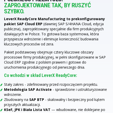
ZAPROJEKTOWANE TAK, BY RUSZYĆ
SZYBKO.
LeverX ReadyCore Manufacturing to prekonfigurowany
pakiet SAP Cloud ERP
(dawniej SAP S/4HANA Cloud, edycja
publiczna), zaprojektowany specjalnie dla firm produkcyjnych
działających w Polsce. To gotowa baza systemowa, która
przyspiesza wdrożenie i eliminuje konieczność budowania
kluczowych procesów od zera.
Pakiet podstawowy obejmuje cztery kluczowe obszary
procesowe firmy produkcyjnej, w pełni skonfigurowane w SAP
Cloud ERP zgodnie z polskim prawem i gotowe do
uruchomienia produkcyjnego od pierwszego dnia.
Co wchodzi w skład LeverX ReadyCore:
Stały zakres - zdefiniowany przed rozpoczęciem projektu.
Metodologia SAP Activate
- sprawdzone i ustrukturyzowane
wdrożenie.
Zbudowany na
SAP BTP
- skalowalny i bezpieczny pod kątem
przyszłych aktualizacji.
KSeF, JPK i Biała Lista VAT
— wbudowane, nie doklejane po