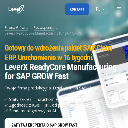
PL
KONTAKT
Strona Główna
Rozwiązania
LeverX ReadyCore Manufacturing for SAP GROW
Gotowy do wdrożenia pakiet SAP Cloud
ERP. Uruchomienie w 16 tygodni.
LeverX ReadyCore Manufacturing
for SAP GROW Fast
Twoja firma produkcyjna. Działająca na SAP Cloud ERP.
✅ Stały zakres — uruchomienie w 16 tygodni
✅ Zgodność z KSeF i JPK od pierwszego dnia
✅ Fundament gotowy na AI
ZAPYTAJ EKSPERTA O SAP GROW FAST