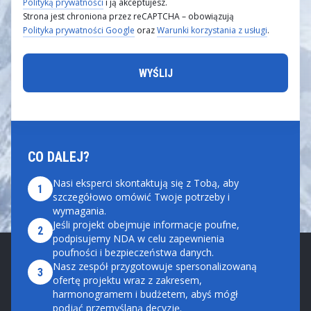
Polityką prywatności
i ją akceptujesz.
Strona jest chroniona przez reCAPTCHA – obowiązują
Polityka prywatności Google
oraz
Warunki korzystania z usługi
.
CO DALEJ?
Nasi eksperci skontaktują się z Tobą, aby
1
szczegółowo omówić Twoje potrzeby i
wymagania.
Jeśli projekt obejmuje informacje poufne,
2
podpisujemy NDA w celu zapewnienia
poufności i bezpieczeństwa danych.
Nasz zespół przygotowuje spersonalizowaną
3
ofertę projektu wraz z zakresem,
harmonogramem i budżetem, abyś mógł
podjąć przemyślaną decyzję.