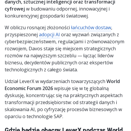
danych, sztucznej inteligencji oraz transformacji
cyfrowej
w budowaniu odpornej, innowacyjnej i
konkurencyjnej gospodarki światowej.
W obliczu rosnącej złożoności
łańcuchów dostaw
,
przyspieszonej
adopcji AI
oraz wyzwań związanych z
cyberbezpieczeństwem, regulacjami i zrównoważonym
rozwojem, Davos staje się miejscem strategicznych
rozmów na najwyższym szczeblu — łącząc liderów
biznesu, decydentów publicznych oraz ekspertów
technologicznych z całego świata.
Udział LeverX w wydarzeniach towarzyszących
World
Economic Forum
2026
wpisuje się w tę globalną
dyskusję, koncentrując się na praktycznych aspektach
transformacji przedsiębiorstw: od strategii danych i
skalowania AI, po cyfryzację procesów biznesowych w
oparciu o technologie SAP.
Gdzie będzie obecny LeverX podczas World