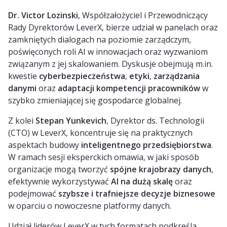
Dr.
Victor Lozinski
, Współzałożyciel i Przewodniczący
Rady Dyrektorów LeverX, bierze udział w panelach oraz
zamkniętych dialogach na poziomie zarządczym,
poświęconych roli AI w innowacjach oraz wyzwaniom
związanym z jej skalowaniem. Dyskusje obejmują m.in.
kwestie
cyberbezpieczeństwa
,
etyki
,
zarządzania
danymi
oraz
adaptacji kompetencji pracowników
w
szybko zmieniającej się gospodarce globalnej.
Z kolei
Stepan Yunkevich
, Dyrektor ds. Technologii
(CTO) w LeverX, koncentruje się na praktycznych
aspektach budowy
inteligentnego przedsiębiorstwa
.
W ramach sesji eksperckich omawia, w jaki sposób
organizacje mogą tworzyć
spójne krajobrazy danych
,
efektywnie wykorzystywać
AI na dużą skalę
oraz
podejmować
szybsze i trafniejsze decyzje biznesowe
w oparciu o nowoczesne platformy danych.
Udział liderów LeverX w tych formatach podkreśla