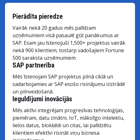
Pierādīta pieredze
Vairāk nekā 20 gadus mēs palīdzam
uzņēmumiem visā pasaulē gūt panākumus ar
SAP. Esam jau īstenojuši 1,500+ projektus vairāk
nekā 900 klientiem, tostarp vadošajiem Fortune
500 saraksta uzņēmumiem.
SAP partnerība
Mēs īstenojam SAP projektus pilnā ciklā un
sadarbojamies ar SAP esošo risinājumu izstrādē
un pilnveidošanā.
Ieguldījumi inovācijās
Mēs aktīvi integrējam progresīvas tehnoloģijas,
piemēram, datu zinātni, IoT, mākslīgo intelektu,
lielos datus, blokķēdi un citas, lai palīdzētu
klientiem efektīvi risināt viņu biznesa