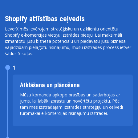
Shopify attīstības ceļvedis
LeverX mēs ievērojam stratēģisku un uz klientu orientētu
Shopify e-komercijas vietņu izstrādes pieeju. Lai maksimāli
izmantotu jūsu biznesa potenciālu un piedāvātu jūsu biznesa
vajadzībām pielāgotu risinājumu, mūsu izstrādes process ietver
šādus 5 soļus.
1
Atklāšana un plānošana
Mūsu komanda apkopo prasības un sadarbojas ar
jums, lai labāk izprastu un novērtētu projektu. Pēc
tam mēs izstrādājam izstrādes stratēģiju un ceļvedi
turpmākai e-komercijas risinājumu izstrādei.