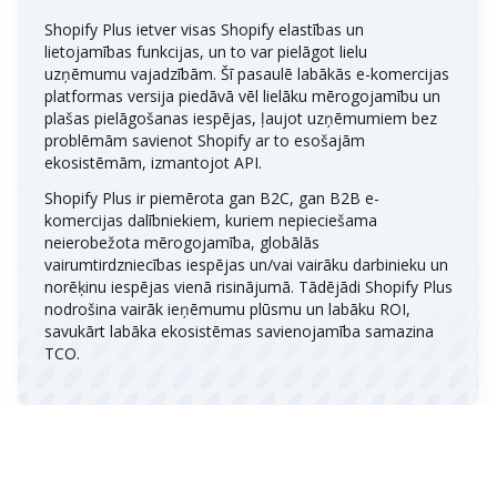
Shopify Plus ietver visas Shopify elastības un
lietojamības funkcijas, un to var pielāgot lielu
uzņēmumu vajadzībām. Šī pasaulē labākās e-komercijas
platformas versija piedāvā vēl lielāku mērogojamību un
plašas pielāgošanas iespējas, ļaujot uzņēmumiem bez
problēmām savienot Shopify ar to esošajām
ekosistēmām, izmantojot API.
Shopify Plus ir piemērota gan B2C, gan B2B e-
komercijas dalībniekiem, kuriem nepieciešama
neierobežota mērogojamība, globālās
vairumtirdzniecības iespējas un/vai vairāku darbinieku un
norēķinu iespējas vienā risinājumā. Tādējādi Shopify Plus
nodrošina vairāk ieņēmumu plūsmu un labāku ROI,
savukārt labāka ekosistēmas savienojamība samazina
TCO.