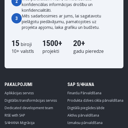
2
konfidenciālas informācijas drošību un
konfidencialitāti.
Mēs sadarbosimies ar jums, lai sagatavotu
3
pielāgotu piedāvājumu, pamatojoties uz
projekta apjomu, laika grafiku un budžetu.
15
1500+
20+
biroji
10+ valstīs
projekti
gadu pieredze
PAKALPOJUMI
SAP S/4HANA
Aplikācijas serviss
Finanšu Pārvaldīšana
Digitālās transformācijas serviss
Produkta dzīves cikla pārvaldīšana
Dedicated development team
Digitālā piegādes ķēde
RISE with SAP
Aktīvu pārvaldīšana
S/4HANA Migrācija
Izmaksu pārvaldīšana