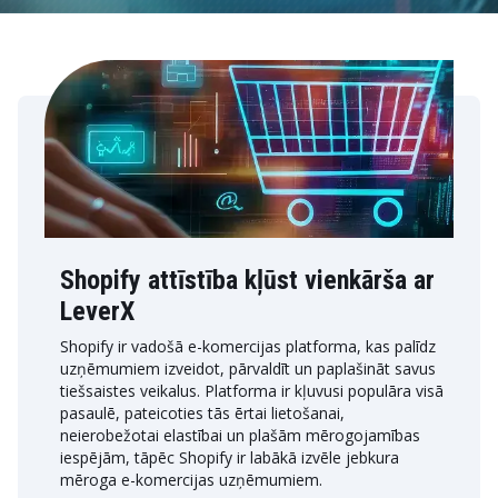
Shopify attīstība kļūst vienkārša ar
LeverX
Shopify ir vadošā e-komercijas platforma, kas palīdz
uzņēmumiem izveidot, pārvaldīt un paplašināt savus
tiešsaistes veikalus. Platforma ir kļuvusi populāra visā
pasaulē, pateicoties tās ērtai lietošanai,
neierobežotai elastībai un plašām mērogojamības
iespējām, tāpēc Shopify ir labākā izvēle jebkura
mēroga e-komercijas uzņēmumiem.