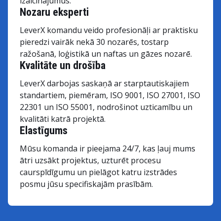
izaicinājumus.
Nozaru eksperti
LeverX komandu veido profesionāļi ar praktisku
pieredzi vairāk nekā 30 nozarēs, tostarp
ražošanā, loģistikā un naftas un gāzes nozarē.
Kvalitāte un drošība
LeverX darbojas saskaņā ar starptautiskajiem
standartiem, piemēram, ISO 9001, ISO 27001, ISO
22301 un ISO 55001, nodrošinot uzticamību un
kvalitāti katrā projektā.
Elastīgums
Mūsu komanda ir pieejama 24/7, kas ļauj mums
ātri uzsākt projektus, uzturēt procesu
caurspīdīgumu un pielāgot katru izstrādes
posmu jūsu specifiskajām prasībām.