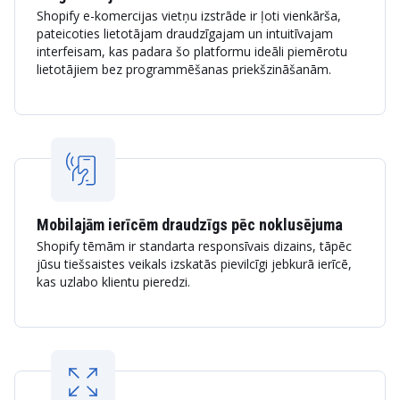
Shopify e-komercijas vietņu izstrāde ir ļoti vienkārša,
pateicoties lietotājam draudzīgajam un intuitīvajam
interfeisam, kas padara šo platformu ideāli piemērotu
lietotājiem bez programmēšanas priekšzināšanām.
Mobilajām ierīcēm draudzīgs pēc noklusējuma
Shopify tēmām ir standarta responsīvais dizains, tāpēc
jūsu tiešsaistes veikals izskatās pievilcīgi jebkurā ierīcē,
kas uzlabo klientu pieredzi.