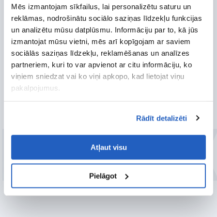
Mēs izmantojam sīkfailus, lai personalizētu saturu un
Mēs nodrošinām nepārtrauktu apkopi un atbalstu, lai
reklāmas, nodrošinātu sociālo saziņas līdzekļu funkcijas
jūsu Shopify e-komercijas risinājums darbotos pēc
iespējas labāk. Mēs nodrošinām, lai jūsu e-komercijas
un analizētu mūsu datplūsmu. Informāciju par to, kā jūs
veikals darbotos nevainojami, sākot ar problēmu
izmantojat mūsu vietni, mēs arī kopīgojam ar saviem
novēršanu un beidzot ar pastāvīgiem programmatūras
sociālās saziņas līdzekļu, reklamēšanas un analīzes
atjauninājumiem un sistēmas uzturēšanu.
partneriem, kuri to var apvienot ar citu informāciju, ko
viņiem sniedzat vai ko viņi apkopo, kad lietojat viņu
pakalpojumus.
LEVER
Rādīt detalizēti
Apvienot LeverX pieredzi un Shopify
iespējas jūsu uzņēmumam
Atļaut visu
SAŅEMT PIEDĀVĀJUMU
Pielāgot