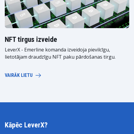
NFT tirgus izveide
LeverX - Emerline komanda izveidoja pievilcīgu,
lietotājam draudzīgu NFT paku pārdošanas tirgu.
VAIRĀK LIETU
Kāpēc LeverX?