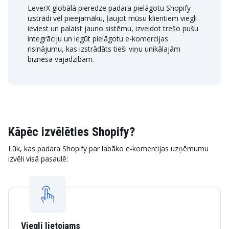
LeverX globālā pieredze padara pielāgotu Shopify
izstrādi vēl pieejamāku, ļaujot mūsu klientiem viegli
ieviest un palaist jauno sistēmu, izveidot trešo pušu
integrāciju un iegūt pielāgotu e-komercijas
risinājumu, kas izstrādāts tieši viņu unikālajām
biznesa vajadzībām.
Kāpēc izvēlēties Shopify?
Lūk, kas padara Shopify par labāko e-komercijas uzņēmumu
izvēli visā pasaulē:
Viegli lietojams