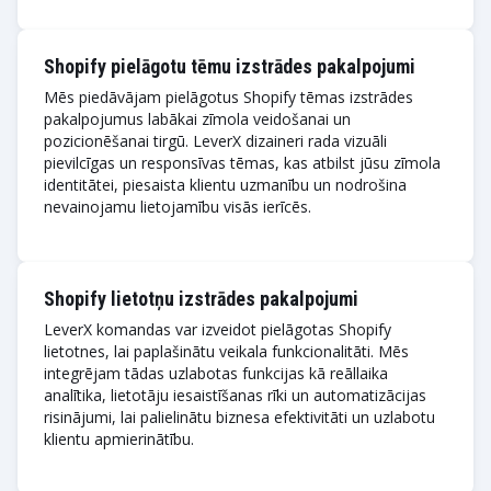
Shopify pielāgotu tēmu izstrādes pakalpojumi
Mēs piedāvājam pielāgotus Shopify tēmas izstrādes
pakalpojumus labākai zīmola veidošanai un
pozicionēšanai tirgū. LeverX dizaineri rada vizuāli
pievilcīgas un responsīvas tēmas, kas atbilst jūsu zīmola
identitātei, piesaista klientu uzmanību un nodrošina
nevainojamu lietojamību visās ierīcēs.
Shopify lietotņu izstrādes pakalpojumi
LeverX komandas var izveidot pielāgotas Shopify
lietotnes, lai paplašinātu veikala funkcionalitāti. Mēs
integrējam tādas uzlabotas funkcijas kā reāllaika
analītika, lietotāju iesaistīšanas rīki un automatizācijas
risinājumi, lai palielinātu biznesa efektivitāti un uzlabotu
klientu apmierinātību.