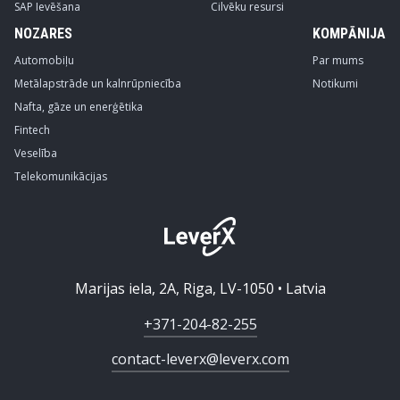
SAP Ievēšana
Cilvēku resursi
NOZARES
KOMPĀNIJA
Automobiļu
Par mums
Metālapstrāde un kalnrūpniecība
Notikumi
Nafta, gāze un enerģētika
Fintech
Veselība
Telekomunikācijas
Marijas iela, 2A, Riga, LV-1050 • Latvia
+371-204-82-255
contact-leverx@leverx.com