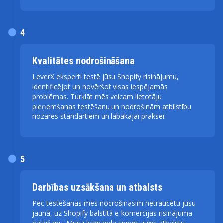
4
Kvalitātes nodrošināšana
LeverX eksperti testē jūsu Shopify risinājumu,
identificējot un novēršot visas iespējamās
problēmas. Turklāt mēs veicam lietotāju
pieņemšanas testēšanu un nodrošinām atbilstību
nozares standartiem un labākajai praksei.
5
Darbības uzsākšana un atbalsts
Pēc testēšanas mēs nodrošināsim netraucētu jūsu
jaunā, uz Shopify balstītā e-komercijas risinājuma
palaišanu. Mūsu komanda sniegs jums atbalstu,