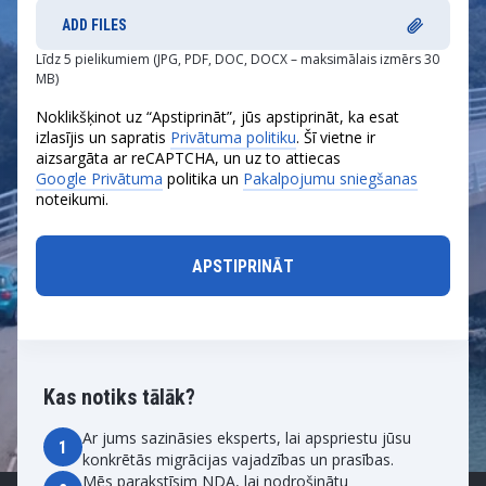
ADD FILES
Līdz 5 pielikumiem (JPG, PDF, DOC, DOCX – maksimālais izmērs 30
MB)
Noklikšķinot uz “Apstiprināt”, jūs apstiprināt, ka esat
izlasījis un sapratis
Privātuma politiku
. Šī vietne ir
aizsargāta ar reCAPTCHA, un uz to attiecas
Google Privātuma
politika un
Pakalpojumu sniegšanas
noteikumi.
Kas notiks tālāk?
Ar jums sazināsies eksperts, lai apspriestu jūsu
1
konkrētās migrācijas vajadzības un prasības.
Mēs parakstīsim NDA, lai nodrošinātu