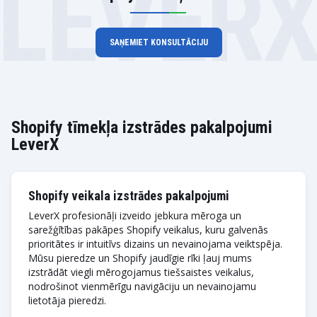
LEVER
SAŅEMIET KONSULTĀCIJU
Shopify tīmekļa izstrādes pakalpojumi
LeverX
Shopify veikala izstrādes pakalpojumi
LeverX profesionāļi izveido jebkura mēroga un
sarežģītības pakāpes Shopify veikalus, kuru galvenās
prioritātes ir intuitīvs dizains un nevainojama veiktspēja.
Mūsu pieredze un Shopify jaudīgie rīki ļauj mums
izstrādāt viegli mērogojamus tiešsaistes veikalus,
nodrošinot vienmērīgu navigāciju un nevainojamu
lietotāja pieredzi.