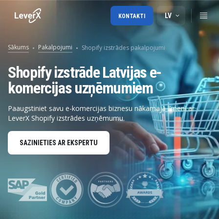
LV
KONTAKTI
Sākums
Pakalpojumi
Shopify izstrādes pakalpojumi
Shopify izstrāde Latvijas e-
komercijas uzņēmumiem
Paaugstiniet savu e-komercijas biznesu nākamajā līmenī ar
LeverX Shopify izstrādes uzņēmumu.
SAZINIETIES AR EKSPERTU