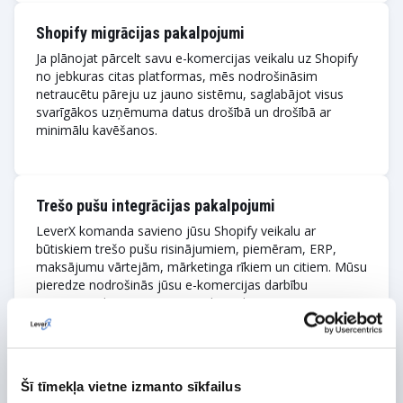
Shopify migrācijas pakalpojumi
Ja plānojat pārcelt savu e-komercijas veikalu uz Shopify
no jebkuras citas platformas, mēs nodrošināsim
netraucētu pāreju uz jauno sistēmu, saglabājot visus
svarīgākos uzņēmuma datus drošībā un drošībā ar
minimālu kavēšanos.
Trešo pušu integrācijas pakalpojumi
LeverX komanda savieno jūsu Shopify veikalu ar
būtiskiem trešo pušu risinājumiem, piemēram, ERP,
maksājumu vārtejām, mārketinga rīkiem un citiem. Mūsu
pieredze nodrošinās jūsu e-komercijas darbību
savietojamību un netraucētu datu plūsmu starp
platformām.
Šī tīmekļa vietne izmanto sīkfailus
Uzturēšanas un atbalsta pakalpojumi