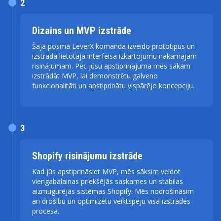
2
Dizains un MVP izstrāde
Šajā posmā LeverX komanda izveido prototipus un
izstrādā lietotāja interfeisa izkārtojumu nākamajam
risinājumam. Pēc jūsu apstiprinājuma mēs sākam
izstrādāt MVP, lai demonstrētu galveno
funkcionalitāti un apstiprinātu vispārējo koncepciju.
3
Shopify risinājumu izstrāde
Kad jūs apstiprināsiet MVP, mēs sāksim veidot
viengabalainas priekšējās saskarnes un stabilas
aizmugurējās sistēmas Shopify. Mēs nodrošināsim
arī drošību un optimizētu veiktspēju visā izstrādes
procesā.