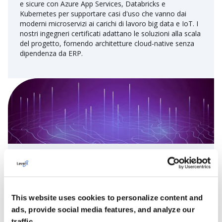
e sicure con Azure App Services, Databricks e
Kubernetes per supportare casi d'uso che vanno dai
moderni microservizi ai carichi di lavoro big data e IoT. I
nostri ingegneri certificati adattano le soluzioni alla scala
del progetto, fornendo architetture cloud-native senza
dipendenza da ERP.
Consulenza sui servizi Azure
Ottenete una consulenza esperta sul cloud con i servizi
di consulenza Azure di LeverX. Aiutiamo a valutare,
progettare e pianificare soluzioni cloud scalabili
This website uses cookies to personalize content and
utilizzando le funzionalità di Azure, dall'hosting web e
ads, provide social media features, and analyze our
dalle piattaforme di dati all'IoT e all'apprendimento
traffic.