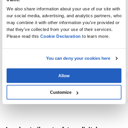
automatico. I nostri servizi di consulenza comprendono
analisi tecniche approfondite, progettazione
We also share information about your use of our site with
architettonica e valutazioni complete del progetto,
our social media, advertising, and analytics partners, who
personalizzate in base alla vostra infrastruttura e ai
may combine it with other information you’ve provided or
vostri obiettivi aziendali.
that they’ve collected from your use of their services.
Please read this
Cookie
Declaration
to learn more.
You can deny your cookies here
Lasciate che LeverX guidi il vostro
LEVER
percorso di trasformazione dall'idea alla
scala.
Allow
Customize
CONTATTATECI