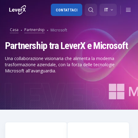
IT
CONTATTACI
Casa
Partnership
Microsoft
Migrazione a SAP S/4HANA
Partnership tra LeverX e Microsoft
RISE with SAP
Una collaborazione visionaria che alimenta la moderna
trasformazione aziendale, con la forza delle tecnologie
SAP Ariba
Microsoft all'avanguardia.
Digital Supply Chain