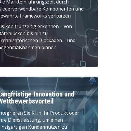
Die Markteinführungszeit durch
wiederverwendbare Komponenten und
bewährte Frameworks verkürzen
isiken frühzeitig erkennen – von
atenlücken bis hin zu
organisatorischen Blockaden – und
Gegenmaßnahmen planen
Langfristige Innovation und
Wettbewerbsvorteil
ntegrieren Sie KI in Ihr Produkt oder
hre Dienstleistung, um einen
einzigartigen Kundennutzen zu