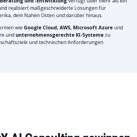
-Beratung und -Entwicklung
verfügt über mehr als ein
und realisiert maßgeschneiderte Lösungen für
rika, dem Nahen Osten und darüber hinaus.
formen wie
Google Cloud, AWS, Microsoft Azure
und
are und
unternehmensgerechte KI-Systeme
zu
Geschäftsziele und technischen Anforderungen