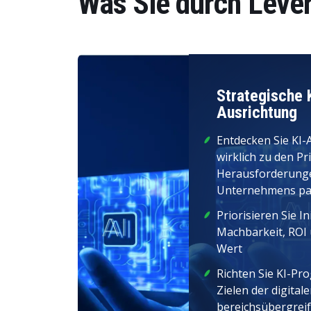
Was Sie durch Leve
Strategische 
Ausrichtung
Entdecken Sie KI-
wirklich zu den Pr
Herausforderunge
Unternehmens pa
Priorisieren Sie I
Machbarkeit, ROI 
Wert
Richten Sie KI-P
Zielen der digita
bereichsübergrei