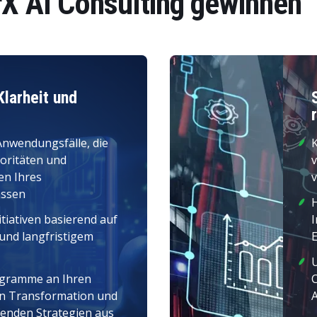
rX AI Consulting gewinnen
Klarheit und
Anwendungsfälle, die
ioritäten und
v
n Ihres
v
ssen
H
nitiativen basierend auf
I
und langfristigem
rogramme an Ihren
len Transformation und
fenden Strategien aus