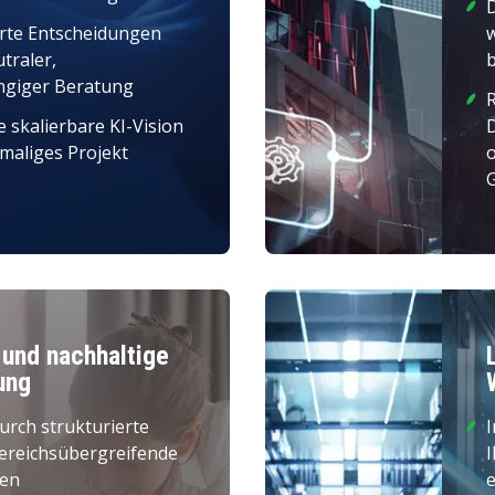
erte Entscheidungen
traler,
ngiger Beratung
R
e skalierbare KI-Vision
D
nmaliges Projekt
und nachhaltige
ung
urch strukturierte
I
reichsübergreifende
I
men