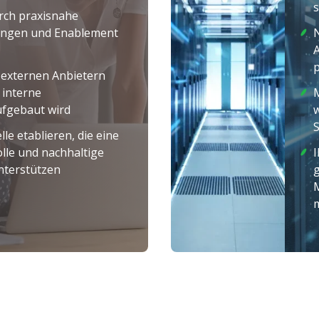
s
rch praxisnahe
ungen und Enablement
A
p
 externen Anbietern
 interne
M
fgebaut wird
S
e etablieren, die eine
lle und nachhaltige
I
nterstützen
g
m