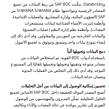
وDatabricks، مكّنت SAP BDC من ربط البيانات من جميع
المصادر الرئيسية ومواءمتها: نظام S/4HANA S/4HANA من
SAP (الشؤون المالية، وإدارة المشاريع، والعمليات الإنتاجية)،
وأنظمة إنترنت الأشياء الصناعية (بيانات مستشعرات
المعدات)، وأنظمة نظم إدارة النظم (عمليات التصنيع)،
والبيانات الخارجية من الموردين والمقاولين. وقد أدى ذلك إلى
إنشاء نموذج بيانات واحد ومتسق وموثوق به لجميع الأصول.
دمج البيانات وتحويلها آلياً
باستخدام أدوات BDC القوية، تم استخلاص البيانات من
مصادر متنوعة وتنقيتها وتحويلها وتحميلها تلقائيًا إلى المستودع
الموحد. وقد أدى ذلك إلى التخلص من العمليات اليدوية
وضمان حداثة البيانات.
تحسين إمكانية الوصول إلى البيانات من أجل التحليلات
أصبح المصدر الموحّد للحقيقة داخل SAP BDC الأساس لجميع
الحلول التحليلية. تمكّن المديرون والمهندسون من الوصول
الفوري إلى تقارير موحّدة عن حالة المعدات والأداء وتكاليف