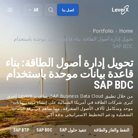
AR
اتصل بنا
Portfolio
Home
تحويل إدارة أصول الطاقة: بناء قاعدة بيانات موحدة باستخدام
SAP S/4HANA migration
SAP BDC
RISE with SAP
تحويل إدارة أصول الطاقة: بناء
SAP Ariba
قاعدة بيانات موحدة باستخدام
Digitals supply chain
SAP BDC
من خلال تطبيق SAP Business Data Cloud، ساعدت LeverX إحدى
كبرى شركات الطاقة في أمريكا الشمالية على إنشاء مصدر بيانات
موحد ومتكامل لآلاف الأصول المتفرقة، مما ساهم في رفع الكفاءة
التشغيلية ودعم التخطيط الاستراتيجي بدقة أكبر.
النفط والغاز والطاقة
تنفيذ حلول SAP
SAP BDC
SAP BTP