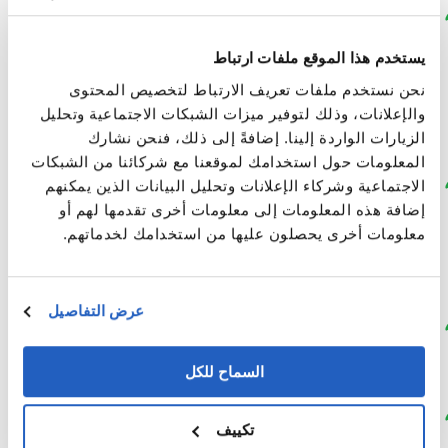
منصة البيانات الأساسية
:
SAP Business Data Cloud
من
SAP
(BDC)
يستخدم هذا الموقع ملفات ارتباط
سحابة بيانات الأعمال (BDC) من SAP لتوحيد بيانات
نحن نستخدم ملفات تعريف الارتباط لتخصيص المحتوى
المؤسسة ومواءمتها وإدارتها، مما يوفر إمكانات لتكامل
والإعلانات، وذلك لتوفير ميزات الشبكات الاجتماعية وتحليل
البيانات وفهرسة البيانات وتخزين البيانات والمحاكاة
الزيارات الواردة إلينا. إضافةً إلى ذلك، فنحن نشارك
الافتراضية للبيانات.
المعلومات حول استخدامك لموقعنا مع شركائنا من الشبكات
البنية التحتية والخدمات السحابية
: منصة ساب
SAP
الاجتماعية وشركاء الإعلانات وتحليل البيانات الذين يمكنهم
Business Technology Platform
(SAP BTP)
إضافة هذه المعلومات إلى معلومات أخرى تقدمها لهم أو
معلومات أخرى يحصلون عليها من استخدامك لخدماتهم.
SAP Business Technology Platform (SAP BTP)
كأساس لنشر وتكامل وتمديدات مركز بيانات الأعمال
السحابية.
عرض التفاصيل
قاعدة البيانات
:
SAP HANA Cloud
سحابة SAP HANA Cloud (جزء من BTP) للتخزين عالي
السماح للكل
الأداء ومعالجة البيانات الموحدة.
مصادر البيانات
:
ساب SAP S/4HANA
(PM، PP، FI/CO)
تكييف
ساب SAP S/4HANA (PM، PP، FI/CO)، ومنصات إنترنت