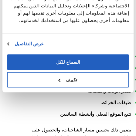
الاجتماعية وشركاء الإعلانات وتحليل البيانات الذين يمكنهم
هذا هو تطبيق TM القياسي لتخطيط النقل. لقد أجرينا تحسينات
إضافة هذه المعلومات إلى معلومات أخرى تقدمها لهم أو
على هذا الحل أيضًا.
معلومات أخرى يحصلون عليها من استخدامك لخدماتهم.
وبفضل خدمات الطرف الثالث المدمجة في SAP TM الخاص
بالعميل ومساعدتنا أثناء المشروع، تشعر شركة الخدمات
اللوجستية الآن بالقوة الكاملة للوظائف المكتسبة حديثًا:
عرض التفاصيل
الترميز الجغرافي
السماح للكل
جوروتنغ
حساب تكلفة الرسوم
تكييف
تقدير الوقت والمسافة
طبقات الخرائط
تتبع الموقع الفعلي وأنشطة السائقين
يضمن ذلك تحسين مسار الشاحنات، والحصول على