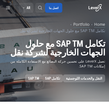
AR
اتصل بنا
Portfolio
Home
تكامل SAP TM مع حلول الجهات الخارجية لشركة نقل
SAP S/4HANA migration
تكامل SAP TM مع حلول
RISE with SAP
الجهات الخارجية لشركة نقل
SAP Ariba
Digitals supply chain
تعمل LeverX على تحسين حركة البضائع مع الاستفادة الكاملة من
إمكانات SAP TM.
النقل والخدمات اللوجستية
تكامل SAP
SAP TM