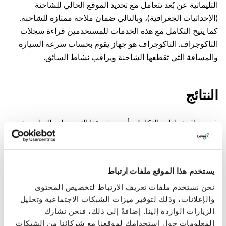
التليماتية عن بُعد تتعامل مع تحديد الموقع الحالي للشاحنة
(الإحداثيات الجغرافية)، وبالتالي ضمان ملاحة ممتازة للشاحنة.
كما يتيح التكامل مع هذه الخدمات للمستخدمين قراءة سجلات
التاكوجراف. التاكوجراف هو جهاز يقوم بحساب سرعة السيارة
والمسافة التي تقطعها الشاحنة ويراقب نشاط السائق.
النتائج
في سياق عمليات التكامل، أجرى فريقنا التحسينات التطويرية
التالية
تحسينات مكون الخريطة الجغرافية
يستخدم هذا الموقع ملفات ارتباط
نظرًا لأن PTV، وليس SAP PM، يوفر خريطة، فقد قمنا بترتيب
نحن نستخدم ملفات تعريف الارتباط لتخصيص المحتوى
عرض الكائنات على الخريطة بشكل صحيح.
والإعلانات، وذلك لتوفير ميزات الشبكات الاجتماعية وتحليل
الزيارات الواردة إلينا. إضافةً إلى ذلك، فنحن نشارك
مقصورة النقل
المعلومات حول استخدامك لموقعنا مع شركائنا من الشبكات