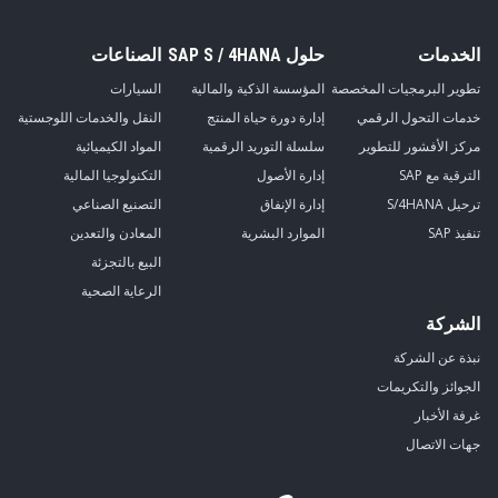
الخدمات
حلول SAP S / 4HANA
الصناعات
تطوير البرمجيات المخصصة
المؤسسة الذكية والمالية
السيارات
خدمات التحول الرقمي
إدارة دورة حياة المنتج
النقل والخدمات اللوجستية
مركز الأفشور للتطوير
سلسلة التوريد الرقمية
المواد الكيميائية
الترقية مع SAP
إدارة الأصول
التكنولوجيا المالية
ترحيل S/4HANA
إدارة الإنفاق
التصنيع الصناعي
تنفيذ SAP
الموارد البشرية
المعادن والتعدين
البيع بالتجزئة
الرعاية الصحية
الشركة
نبذة عن الشركة
الجوائز والتكريمات
غرفة الأخبار
جهات الاتصال