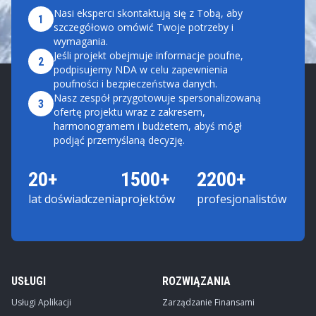
Nasi eksperci skontaktują się z Tobą, aby
1
szczegółowo omówić Twoje potrzeby i
wymagania.
Jeśli projekt obejmuje informacje poufne,
2
podpisujemy NDA w celu zapewnienia
poufności i bezpieczeństwa danych.
Nasz zespół przygotowuje spersonalizowaną
3
ofertę projektu wraz z zakresem,
harmonogramem i budżetem, abyś mógł
podjąć przemyślaną decyzję.
20+
1500+
2200+
lat doświadczenia
projektów
profesjonalistów
USŁUGI
ROZWIĄZANIA
Usługi Aplikacji
Zarządzanie Finansami