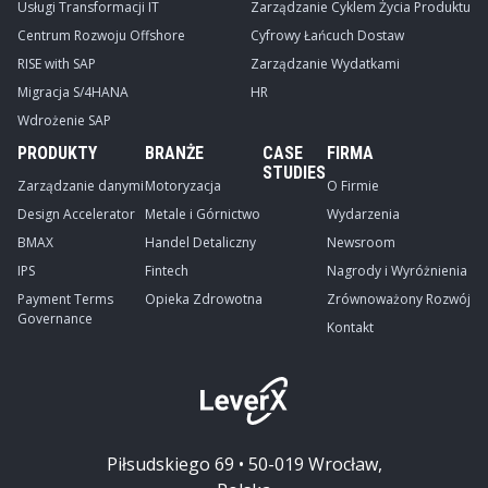
Usługi Transformacji IT
Zarządzanie Cyklem Życia Produktu
Centrum Rozwoju Offshore
Cyfrowy Łańcuch Dostaw
RISE with SAP
Zarządzanie Wydatkami
Migracja S/4HANA
HR
Wdrożenie SAP
PRODUKTY
BRANŻE
CASE
FIRMA
STUDIES
Zarządzanie danymi
Motoryzacja
O Firmie
Design Accelerator
Metale i Górnictwo
Wydarzenia
BMAX
Handel Detaliczny
Newsroom
IPS
Fintech
Nagrody i Wyróżnienia
Payment Terms
Opieka Zdrowotna
Zrównoważony Rozwój
Governance
Kontakt
Piłsudskiego 69 • 50-019 Wrocław,