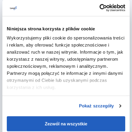
Niniejsza strona korzysta z plików cookie
Wykorzystujemy pliki cookie do spersonalizowania treści
i reklam, aby oferować funkcje społecznościowe i
analizować ruch w naszej witrynie. Informacje o tym, jak
sty 22, 2026
· 1 min read
korzystasz z naszej witryny, udostępniamy partnerom
LeverX na spotkaniu noworocznym Szwajcarsko-
społecznościowym, reklamowym i analitycznym.
Polskiej Izby Gospodarczej w Warszawie
Partnerzy mogą połączyć te informacje z innymi danymi
otrzymanymi od Ciebie lub uzyskanymi podczas
Spotkaj się z naszym zespołem i porozmawiaj o wdrożeniach
SAP, modernizacji ERP oraz automatyzacji procesów
korzystania z ich usług.
biznesowych.
Wydarzenia
Pokaż szczegóły
Zezwól na wszystkie