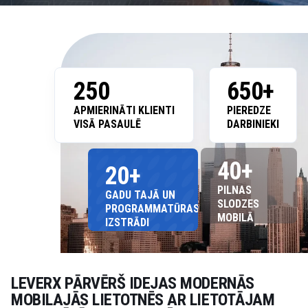
250
650+
APMIERINĀTI KLIENTI
PIEREDZE
VISĀ PASAULĒ
DARBINIEKI
40+
20+
PILNAS
GADU TAJĀ UN
SLODZES
PROGRAMMATŪRAS
MOBILĀ
IZSTRĀDI
IERĪCE
IZSTRĀDĀTĀJIEM
LEVERX PĀRVĒRŠ IDEJAS MODERNĀS
MOBILAJĀS LIETOTNĒS AR LIETOTĀJAM