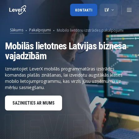
LV
KONTAKTI
Sākums
Pakalpojumi
Mobilo lietotņu izstrādes pakalpojumi
Mobilās lietotnes Latvijas biznesa
vajadzībām
Izmantojiet LeverX mobilās programmatūras izstrādes
komandas plašās zināšanas, lai izveidotu augstākās klases
mobilo lietojumprogrammu, kas virzīs jūsu uzņēmumu uz
mērķu sasniegšanu.
SAZINIETIES AR MUMS