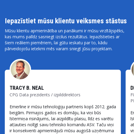
Iepazīstiet mūsu klientu veiksmes stāstus
Mūsu klientu apmierinātība un panākumi ir mūsu virzītājspēks,
kas mums palīdz sasniegt izcilus rezultātus. Iepazīstieties ar
šiem reāliem piemēriem, lai gūtu ieskatu par to, kādu
pārveidojošu ietekmi mēs varam sniegt jūsu projektam.
TRACY B. NEAL
D
CPG Data prezidents / izpilddirektors
F
P
Emerline ir mūsu tehnoloģiju partneris kopš 2012. gada
beigām. Pirmajos gados es domāju, ka viņi būs
E
īstermiņa risinājums, lai aizpildītu plaisu, līdz es varētu
ī
atļauties nolīgt savu tehnisko komandu ASV. Taču viņi
a
ir konsekventi apmierinājuši mūsu augošā uzņēmuma
v