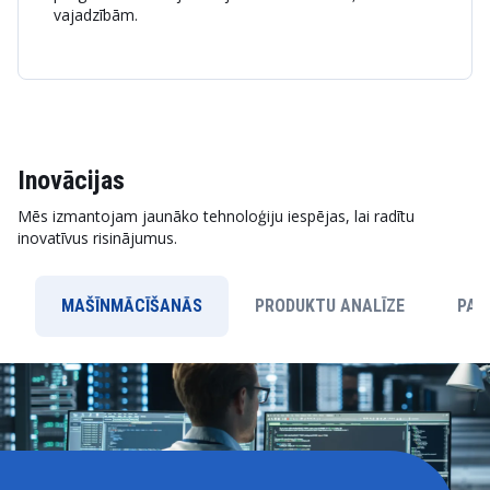
vajadzībām.
Inovācijas
Mēs izmantojam jaunāko tehnoloģiju iespējas, lai radītu
inovatīvus risinājumus.
MAŠĪNMĀCĪŠANĀS
PRODUKTU ANALĪZE
PAP