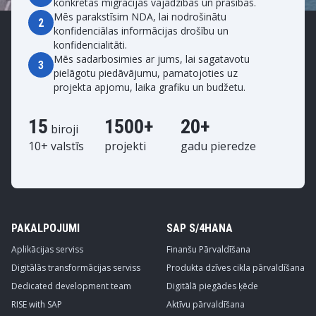
konkrētās migrācijas vajadzības un prasības.
Mēs parakstīsim NDA, lai nodrošinātu
2
konfidenciālas informācijas drošību un
konfidencialitāti.
Mēs sadarbosimies ar jums, lai sagatavotu
3
pielāgotu piedāvājumu, pamatojoties uz
projekta apjomu, laika grafiku un budžetu.
15
1500+
20+
biroji
10+ valstīs
projekti
gadu pieredze
PAKALPOJUMI
SAP S/4HANA
Aplikācijas serviss
Finanšu Pārvaldīšana
Digitālās transformācijas serviss
Produkta dzīves cikla pārvaldīšana
Dedicated development team
Digitālā piegādes ķēde
RISE with SAP
Aktīvu pārvaldīšana