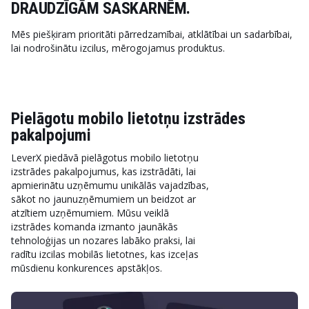
DRAUDZĪGĀM SASKARNĒM.
Mēs piešķiram prioritāti pārredzamībai, atklātībai un sadarbībai,
lai nodrošinātu izcilus, mērogojamus produktus.
Pielāgotu mobilo lietotņu izstrādes
pakalpojumi
LeverX piedāvā pielāgotus mobilo lietotņu
izstrādes pakalpojumus, kas izstrādāti, lai
apmierinātu uzņēmumu unikālās vajadzības,
sākot no jaunuzņēmumiem un beidzot ar
atzītiem uzņēmumiem. Mūsu veiklā
izstrādes komanda izmanto jaunākās
tehnoloģijas un nozares labāko praksi, lai
radītu izcilas mobilās lietotnes, kas izceļas
mūsdienu konkurences apstākļos.