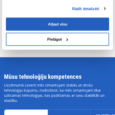
6-8 sporta veidi
Rādīt detalizēti
Tīmekļa un mobilo lietotņu izstrāde sporta tehnoloģiju
jaunuzņēmumam
Atļaut visu
APSKATĪT VISU PORTFELI
Pielāgot
Mūsu tehnoloģiju kompetences
Uzņēmumā LeverX mēs izmantojam stabilu un drošu
tehnoloģiju kopumu, nodrošinot, ka mēs izmantojam tikai
uzticamas tehnoloģijas, kas pazīstamas ar savu stabilitāti un
elastību.