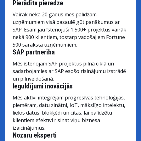
Pierādīta pieredze
Vairāk nekā 20 gadus mēs palīdzam
uzņēmumiem visā pasaulē gūt panākumus ar
SAP. Esam jau īstenojuši 1,500+ projektus vairāk
nekā 900 klientiem, tostarp vadošajiem Fortune
500 saraksta uzņēmumiem.
SAP partnerība
Mēs īstenojam SAP projektus pilnā ciklā un
sadarbojamies ar SAP esošo risinājumu izstrādē
un pilnveidošanā.
Ieguldījumi inovācijās
Mēs aktīvi integrējam progresīvas tehnoloģijas,
piemēram, datu zinātni, IoT, mākslīgo intelektu,
lielos datus, blokķēdi un citas, lai palīdzētu
klientiem efektīvi risināt viņu biznesa
izaicinājumus.
Nozaru eksperti