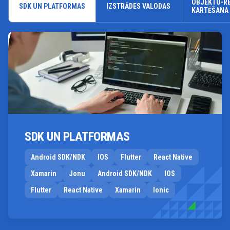
OBJEKTU-R
SDK UN PLATFORMAS
IZSTRĀDES VALODAS
KARTĒŠANA
SDK UN PLATFORMAS
Android SDK/NDK
IOS
Flutter
React Native
Xamarin
Jonu
Android SDK/NDK
IOS
Flutter
React Native
Xamarin
Ionic