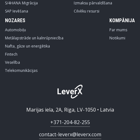
S/4HANA Migrācija
Izmaksu pārvaldīšana
SAP Ievēšana
Cilvēku resursi
NOZARES
KOMPĀNIJA
Automobiļu
Par mums
Metālapstrāde un kalnrūpniecība
Notikumi
Nafta, gāze un enerģētika
Fintech
Veselība
Telekomunikācijas
Marijas iela, 2A, Riga, LV-1050 • Latvia
+371-204-82-255
contact-leverx@leverx.com