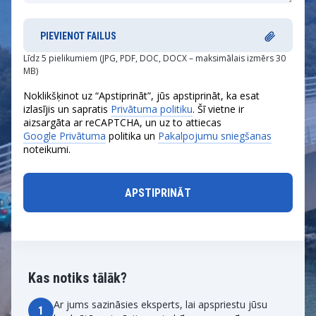
PIEVIENOT FAILUS
Līdz 5 pielikumiem (JPG, PDF, DOC, DOCX – maksimālais izmērs 30
MB)
Noklikšķinot uz “Apstiprināt”, jūs apstiprināt, ka esat
izlasījis un sapratis
Privātuma politiku
. Šī vietne ir
aizsargāta ar reCAPTCHA, un uz to attiecas
Google Privātuma
politika un
Pakalpojumu sniegšanas
noteikumi.
Kas notiks tālāk?
Ar jums sazināsies eksperts, lai apspriestu jūsu
1