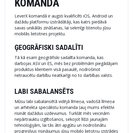
KOMANDA
LeverX komandā ir augsti kvalificēti iOS, Android un
dažādu platformu izstrādātāji, kas katrs piedāvā
savas unikālās zināšanas, lai sekmīgi īstenotu jūsu
mobilās lietotnes projektu.
ĢEOGRĀFISKI SADALĪTI
Tā kā esam ģeogrāfiski sadalīta komanda, kas
darbojas ASV un ES, mēs bez problēmām piegādājam
produktus klientiem visā pasaulē, nodrošinot
netraucētu darbību neatkarīgi no to darbības valsts.
LABI SABALANSĒTS
Mūsu labi sabalansētā vidējā līmeņa, vadošā līmeņa
un arhitekta speciālistu komanda ļauj mums efektīvi
risināt dažādus uzdevumus. Turklāt mēs veicinām
nepārtrauktu izglītošanos, sekojot līdzi jaunajām
tehnoloģijām, lai tās ātri apgūtu un nodrošinātu
progresīvus risinājumus jūsu mobilo lietotņu izstrādes