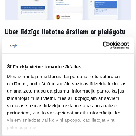
Uber līdzīga lietotne ārstiem ar pielāgotu
EMR
Klientu izlikšanās no mazumtirdzniecības ir reāla, un tā
kaitē zīmoliem. Atklāsim, kāpēc patērētāji nevēlas
atkārtot pirkumus un atstāt zīmolus un kā SAP un...
Šī tīmekļa vietne izmanto sīkfailus
Mēs izmantojam sīkfailus, lai personalizētu saturu un
reklāmas, nodrošinātu sociālo saziņas līdzekļu funkcijas
un analizētu mūsu datplūsmu. Informāciju par to, kā jūs
izmantojat mūsu vietni, mēs arī kopīgojam ar saviem
sociālās saziņas līdzekļu, reklamēšanas un analīzes
partneriem, kuri to var apvienot ar citu informāciju, ko
viņiem sniedzat vai ko viņi apkopo, kad lietojat viņu
pakalpojumus.