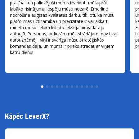
prasības un palīdzējuši mums izveidot, mūsuprāt,
u
labāko risinājumu iespēju mūsu nozarē. Emerline
p
nodrošina augstas kvalitātes darbu, tik ļoti, ka mūsu
u
platformas uzticamība un precizitāte ir vairākkārt
k
minēta mūsu lielākā klienta iekšējā piegādātāju
E
aptaujā. Personas, ar kurām mēs strādājam, nav tikai
i
darbuzņēmēji, viņi ir svarīga mūsu stratēģiskās
p
komandas daļa, un mums ir prieks strādāt ar viņiem
p
katru dienu!
Kāpēc LeverX?