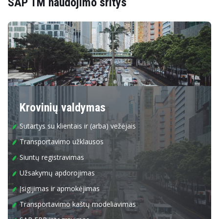
SAP TM naudojimo sritys
Krovinių valdymas
Sutartys su klientais ir (arba) vežėjais
Transportavimo užklausos
Siuntų registravimas
Užsakymų apdorojimas
Įsigijimas ir apmokėjimas
Transportavimo kaštų modeliavimas