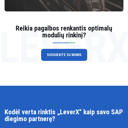
LEVER
Reikia pagalbos renkantis optimalų
modulių rinkinį?
SUSISIEKITE SU MUMIS
Kodėl verta rinktis „LeverX“ kaip savo SAP
diegimo partnerę?