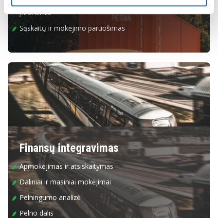
Krovinių vežimo sutartys su klientais ir pervežimo
įmonėmis
Sąskaitų ir mokėjimo paruošimas
Finansų integravimas
Apmokėjimas ir atsiskaitymas
Daliniai ir masiniai mokėjimai
Pelningumo analizė
Pelno dalis