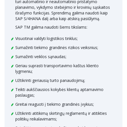
turi automatinio ir neautomatinio pristatymo
planavimo, vykdymo stebėjimo ir krovinių sąskaitos
išrašymo funkcijas. Sprendimą galima naudoti kaip
SAP S/4HANA dalį arba kaip atskirą pasiūlymą.
SAP TM galima naudoti šiems tikslams:
Visuotinai valdyti logistikos tinklus;
Sumažinti tiekimo grandinės rizikos veiksnius;
Sumažinti veiklos sąnaudas;
Geriau suprasti transportavimo kaštus kliento
lygmeniu;
Užtikrinti geriausią turto panaudojimą;
Teikti aukščiausios kokybės klientų aptarnavimo
paslaugas;
Greitai reaguoti į tiekimo grandinės įvykius;
Užtikrinti atitikimą skirtingų reglamentų ir atitikties
politikų reikalavimams;