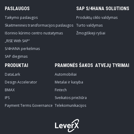
PASLAUGOS
SAP S/4HANA SOLUTIONS
Taikymo paslaugos
Produktų ciklo valdymas
Skaitmeninės transformacijos paslaugos
Turto valdymas
Išorinio kūrimo centro nustatymas
Žmogiškieji ryšiai
„RISE With SAP“
S/4HANA perkėlimas
SAP diegimas
PRODUKTAI
PRAMONĖS ŠAKOS
ATVEJŲ TYRIMAI
DataLark
Automobiliai
Design Accelerator
Metalai ir kasyba
BMAX
Fintech
IPS
Sveikatos priežiūra
Payment Terms Governance
Telekomunikacijos