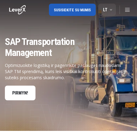
LT
SUSISIEKITE SU MUMIS
SAP Transportation
Management
Optimizuokite logistiką ir pagerinkite paslaugas naudodami
SAP TM sprendimą, kuris leis visiškai kontroliuoti operacijas ir
suteiks procesams skaidrumo.
PIRMYN!