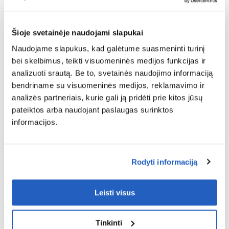
TDL pasirinkimas
Transporto (jūra, oru) rezervavimas ir krovinio
Šioje svetainėje naudojami slapukai
rezervavimas
Naudojame slapukus, kad galėtume suasmeninti turinį
Transportavimo vykdymas
bei skelbimus, teikti visuomeninės medijos funkcijas ir
Intelektualusis perplanavimas
analizuoti srautą. Be to, svetainės naudojimo informaciją
bendriname su visuomeninės medijos, reklamavimo ir
analizės partneriais, kurie gali ją pridėti prie kitos jūsų
pateiktos arba naudojant paslaugas surinktos
informacijos.
Rodyti informaciją
Leisti visus
Transportavimo kaštų valdymas
Transportavimo kaštų apskaičiavimas
Tinkinti