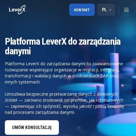
PL
KONTAKT
Platforma LeverX do zarządzania
danymi
Platforma LeverX do zarządzania danymi to zaawansowane
rozwiązanie wspierające organizacje w migracji, integracji,
transformacji i walidacji danych w środowiskach SAP oraz
innych systemach.
Umożliwia bezpieczne przetwarzanie danych z dowolnych
źródeł — zarówno środowisk on-premise, jak i chmurowych
— zapewniając ich spójność, wysoką jakość i pełną kontrolę
nad procesami zarządzania danymi.
UMÓW KONSULTACJĘ