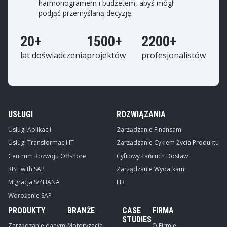
harmonogramem i budżetem, abyś mógł
podjąć przemyślaną decyzję.
20+
1500+
2200+
lat doświadczenia
projektów
profesjonalistów
USŁUGI
ROZWIĄZANIA
Usługi Aplikacji
Zarządzanie Finansami
Usługi Transformacji IT
Zarządzanie Cyklem Życia Produktu
Centrum Rozwoju Offshore
Cyfrowy Łańcuch Dostaw
RISE with SAP
Zarządzanie Wydatkami
Migracja S/4HANA
HR
Wdrożenie SAP
PRODUKTY
BRANŻE
CASE
FIRMA
STUDIES
Zarządzanie danymi
Motoryzacja
O Firmie